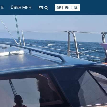
TE
ÜBER MFH
DE
EN
NL